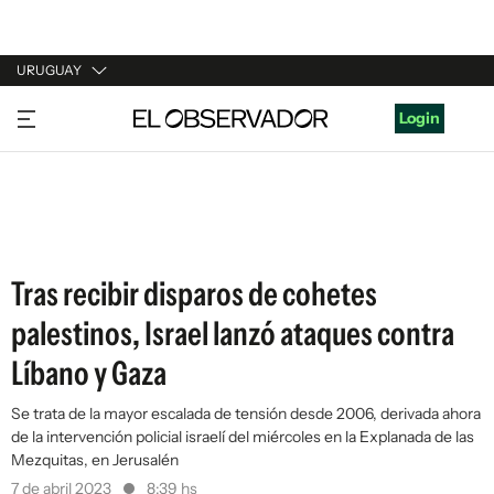
URUGUAY
URUGUAY
Login
ARGENTINA
ESPAÑA
ESTADOS UNIDOS
Tras recibir disparos de cohetes
palestinos, Israel lanzó ataques contra
Líbano y Gaza
Se trata de la mayor escalada de tensión desde 2006, derivada ahora
de la intervención policial israelí del miércoles en la Explanada de las
Mezquitas, en Jerusalén
7 de abril 2023
8:39 hs