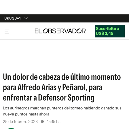
URUGUAY
Suscribite x
URUGUAY
US$ 3,45
ARGENTINA
ESPAÑA
ESTADOS UNIDOS
Un dolor de cabeza de último momento
para Alfredo Arias y Peñarol, para
enfrentar a Defensor Sporting
Los aurinegros marchan punteros del torneo habiendo ganado sus
nueve puntos hasta ahora
25 de febrero 2023
15:15 hs