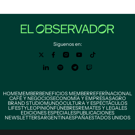
Siguenos en:
HOME
MEMBER
BENEFICIOS MEMBER
REFERÍ
NACIONAL
CAFÉ Y NEGOCIOS
ECONOMÍA Y EMPRESAS
AGRO
BRAND STUDIO
MUNDO
CULTURA Y ESPECTÁCULOS
LIFESTYLE
OPINIÓN
FÚNEBRES
REMATES Y LEGALES
EDICIONES ESPECIALES
PUBLICACIONES
NEWSLETTERS
ARGENTINA
ESPAÑA
ESTADOS UNIDOS