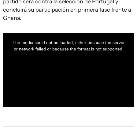
partido será contra la selección de Portugal y
concluirá su participación en primera fase frente a
Ghana.
This
is
a
The media could not be loaded, either because the server
modal
window.
or network failed or because the format is not supported.