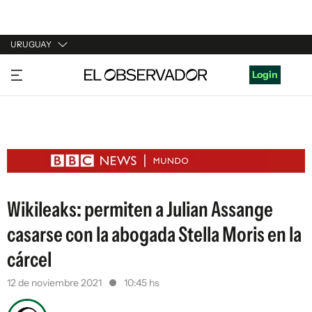
URUGUAY
URUGUAY
Login
ARGENTINA
ESPAÑA
ESTADOS UNIDOS
Wikileaks: permiten a Julian Assange
casarse con la abogada Stella Moris en la
cárcel
12 de noviembre 2021
10:45 hs