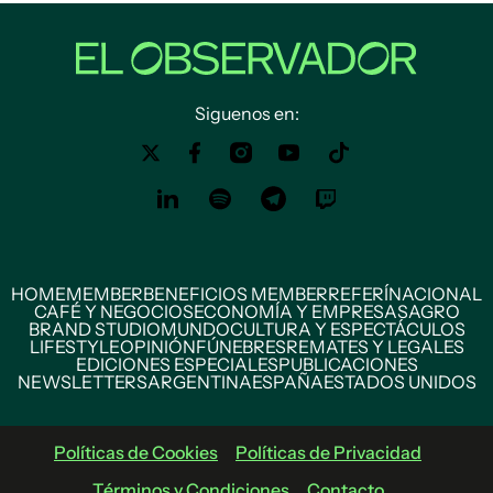
Siguenos en:
HOME
MEMBER
BENEFICIOS MEMBER
REFERÍ
NACIONAL
CAFÉ Y NEGOCIOS
ECONOMÍA Y EMPRESAS
AGRO
BRAND STUDIO
MUNDO
CULTURA Y ESPECTÁCULOS
LIFESTYLE
OPINIÓN
FÚNEBRES
REMATES Y LEGALES
EDICIONES ESPECIALES
PUBLICACIONES
NEWSLETTERS
ARGENTINA
ESPAÑA
ESTADOS UNIDOS
Políticas de Cookies
Políticas de Privacidad
Términos y Condiciones
Contacto