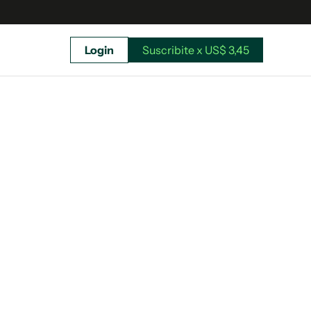
Login
Suscribite x US$ 3,45
uscríbete ahora a El Observador y elegí hasta
donde llegar.
Suscribite x US$ 3,45