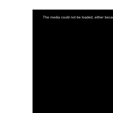
This
is
a
The media could not be loaded, either becau
modal
window.