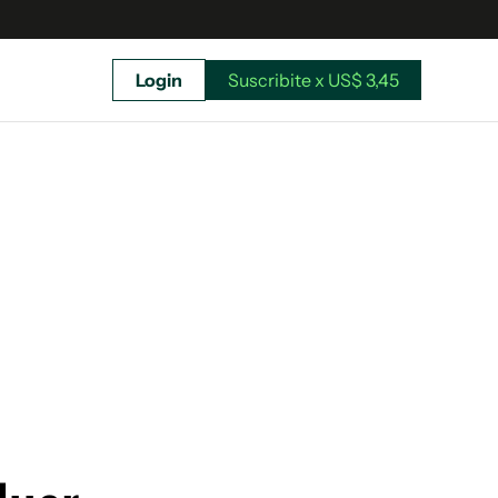
Login
Suscribite x US$ 3,45
uscríbete ahora a El Observador y elegí hasta
donde llegar.
Suscribite x US$ 3,45