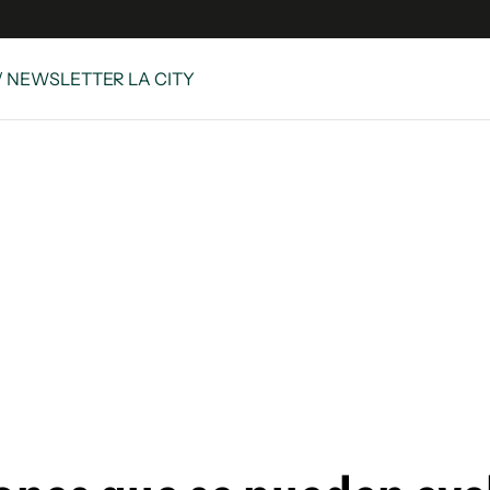
/ NEWSLETTER LA CITY
e
S
n
es
Siguenos en:
 y Legales
es especiales
ciones
ters
ina
 Unidos