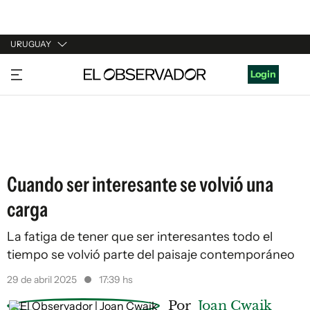
URUGUAY
URUGUAY
Login
ARGENTINA
ESPAÑA
ESTADOS UNIDOS
Cuando ser interesante se volvió una
carga
La fatiga de tener que ser interesantes todo el
tiempo se volvió parte del paisaje contemporáneo
29 de abril 2025
17:39 hs
Por
Joan Cwaik