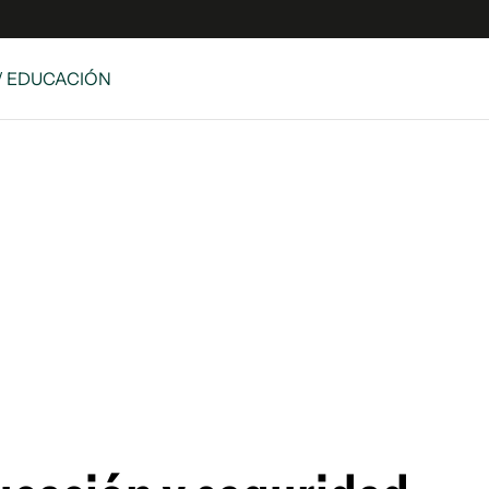
/ EDUCACIÓN
e
S
n
es
Siguenos en:
 y Legales
es especiales
ciones
ters
ina
 Unidos