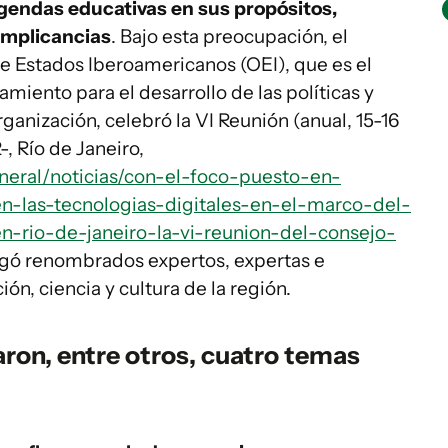
gendas educativas en sus propósitos,
implicancias
. Bajo esta preocupación, el
e Estados Iberoamericanos (OEI), que es el
iento para el desarrollo de las políticas y
ganización, celebró la VI Reunión (anual, 15-16
, Río de Janeiro,
general/noticias/con-el-foco-puesto-en-
en-las-tecnologias-digitales-en-el-marco-del-
-rio-de-janeiro-la-vi-reunion-del-consejo-
egó renombrados expertos, expertas e
n, ciencia y cultura de la región.
aron, entre otros, cuatro temas