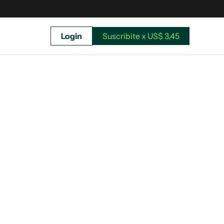
Login
Suscribite x US$ 3,45
uscríbete ahora a El Observador y elegí hasta
donde llegar.
Suscribite x US$ 3,45