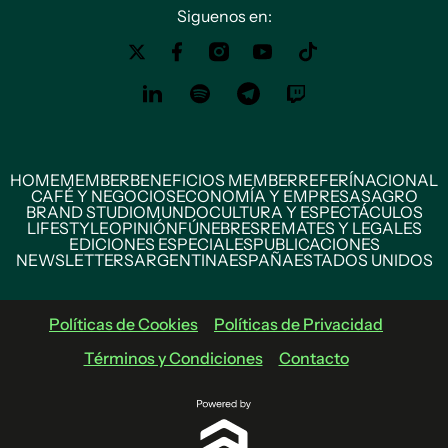
Siguenos en:
HOME
MEMBER
BENEFICIOS MEMBER
REFERÍ
NACIONAL
CAFÉ Y NEGOCIOS
ECONOMÍA Y EMPRESAS
AGRO
BRAND STUDIO
MUNDO
CULTURA Y ESPECTÁCULOS
LIFESTYLE
OPINIÓN
FÚNEBRES
REMATES Y LEGALES
EDICIONES ESPECIALES
PUBLICACIONES
NEWSLETTERS
ARGENTINA
ESPAÑA
ESTADOS UNIDOS
Políticas de Cookies
Políticas de Privacidad
Términos y Condiciones
Contacto