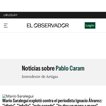
URUGUAY
URUGUAY
Login
ARGENTINA
ESPAÑA
ESTADOS UNIDOS
Noticias sobre
Pablo Caram
Intendente de Artigas
Mario Saralegui explotó contra el periodista Ignacio Álvarez:
"idiota", "infeliz", "culo cagado", "te doy un mano a mano"