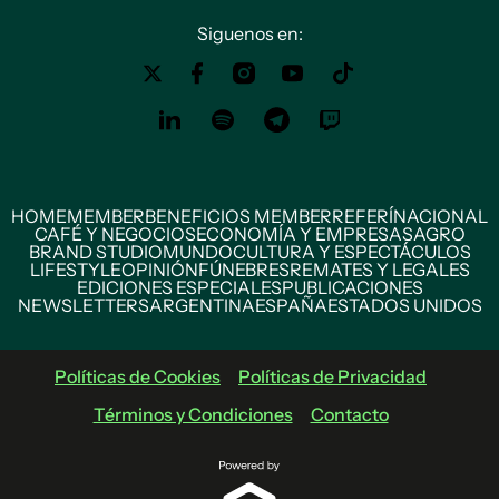
Siguenos en:
HOME
MEMBER
BENEFICIOS MEMBER
REFERÍ
NACIONAL
CAFÉ Y NEGOCIOS
ECONOMÍA Y EMPRESAS
AGRO
BRAND STUDIO
MUNDO
CULTURA Y ESPECTÁCULOS
LIFESTYLE
OPINIÓN
FÚNEBRES
REMATES Y LEGALES
EDICIONES ESPECIALES
PUBLICACIONES
NEWSLETTERS
ARGENTINA
ESPAÑA
ESTADOS UNIDOS
Políticas de Cookies
Políticas de Privacidad
Términos y Condiciones
Contacto