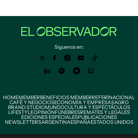
Siguenos en:
HOME
MEMBER
BENEFICIOS MEMBER
REFERÍ
NACIONAL
CAFÉ Y NEGOCIOS
ECONOMÍA Y EMPRESAS
AGRO
BRAND STUDIO
MUNDO
CULTURA Y ESPECTÁCULOS
LIFESTYLE
OPINIÓN
FÚNEBRES
REMATES Y LEGALES
EDICIONES ESPECIALES
PUBLICACIONES
NEWSLETTERS
ARGENTINA
ESPAÑA
ESTADOS UNIDOS