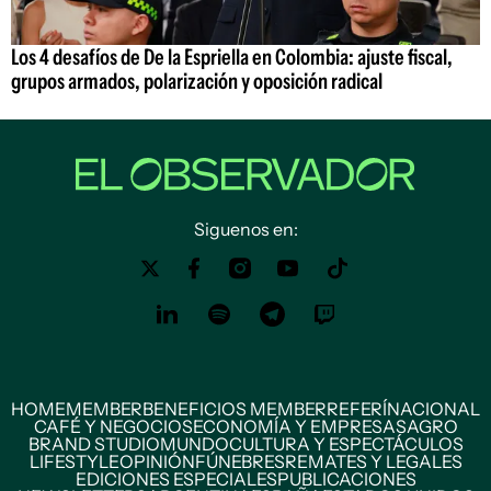
Los 4 desafíos de De la Espriella en Colombia: ajuste fiscal,
grupos armados, polarización y oposición radical
Siguenos en:
HOME
MEMBER
BENEFICIOS MEMBER
REFERÍ
NACIONAL
CAFÉ Y NEGOCIOS
ECONOMÍA Y EMPRESAS
AGRO
BRAND STUDIO
MUNDO
CULTURA Y ESPECTÁCULOS
LIFESTYLE
OPINIÓN
FÚNEBRES
REMATES Y LEGALES
EDICIONES ESPECIALES
PUBLICACIONES