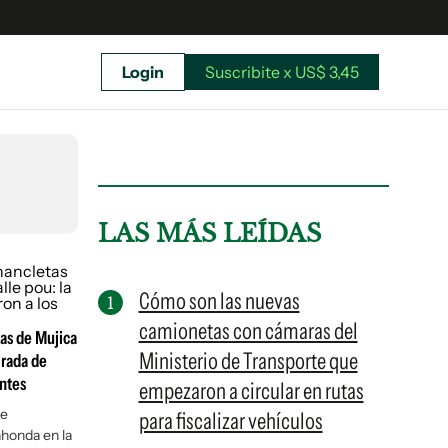
Login
Suscribite x US$ 3,45
uscríbete ahora a El Observador y elegí hasta
donde llegar.
LAS MÁS LEÍDAS
Cómo son las nuevas
camionetas con cámaras del
tas de Mujica
Ministerio de Transporte que
irada de
entes
empezaron a circular en rutas
de
para fiscalizar vehículos
honda en la
Suscribite x US$ 3,45