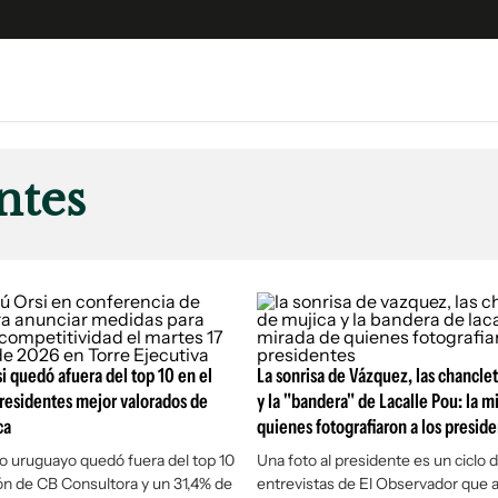
e
S
n
ntes
es
Siguenos en:
 y Legales
es especiales
ciones
ters
ina
 quedó afuera del top 10 en el
La sonrisa de Vázquez, las chancle
residentes mejor valorados de
y la "bandera" de Lacalle Pou: la m
ca
quienes fotografiaron a los presid
 Unidos
o uruguayo quedó fuera del top 10
Una foto al presidente
es un ciclo 
ón de CB Consultora y un 31,4% de
entrevistas de
El Observador
que a