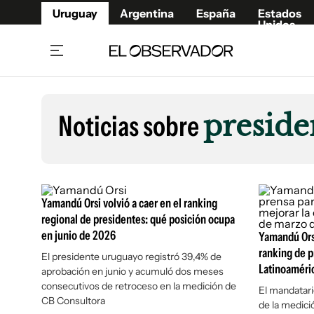
Uruguay
Argentina
España
Estados
Unidos
Home
Lifestyl
Member
Opinió
Noticias sobre
preside
Beneficios Member
Fúnebr
Referí
Remates
15°C
Viernes:
Ahora en:
Montevideo
Nacional
Mín
8°
Máx
Edicion
12°
Lluvia Ligera
Café y Negocios
Publica
Yamandú Orsi volvió a caer en el ranking
Economía y Empresas
Newslet
regional de presidentes: qué posición ocupa
en junio de 2026
Agro
Argent
Yamandú Orsi
ranking de p
El presidente uruguayo registró 39,4% de
Brand Studio
España
Latinoaméri
aprobación en junio y acumuló dos meses
Mundo
Estados
consecutivos de retroceso en la medición de
El mandatari
Cultura y Espectáculos
CB Consultora
de la medici