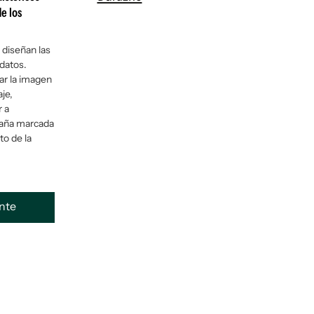
e los
 diseñan las
idatos.
ar la imagen
aje,
r a
aña marcada
to de la
ente