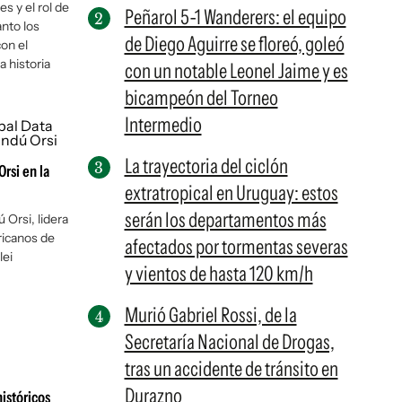
es y el rol de
Peñarol 5-1 Wanderers: el equipo
anto los
de Diego Aguirre se floreó, goleó
on el
 historia
con un notable Leonel Jaime y es
bicampeón del Torneo
Intermedio
La trayectoria del ciclón
rsi en la
extratropical en Uruguay: estos
serán los departamentos más
Orsi, lidera
ricanos de
afectados por tormentas severas
lei
y vientos de hasta 120 km/h
Murió Gabriel Rossi, de la
Secretaría Nacional de Drogas,
tras un accidente de tránsito en
Durazno
istóricos