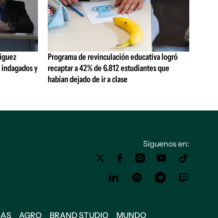
ríguez
Programa de revinculación educativa logró
o indagados y
recaptar a 42% de 6.812 estudiantes que
habían dejado de ir a clase
Siguenos en:
SAS
AGRO
BRAND STUDIO
MUNDO