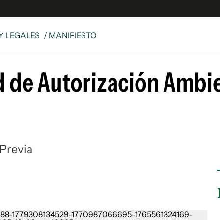
Y LEGALES
/ MANIFIESTO
e
S
ud de Autorización Ambi
n
es
Siguenos en:
 y Legales
es especiales
ciones
 Previa
ters
ina
 Unidos