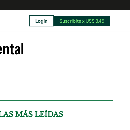
Login
Suscribite x US$ 3,45
uscríbete ahora a El Observador y elegí hasta
donde llegar.
ental
LAS MÁS LEÍDAS
Suscribite x US$ 3,45