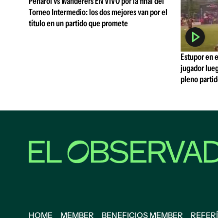
Peñarol vs Wanderers EN VIVO por la final del
Torneo Intermedio: los dos mejores van por el
título en un partido que promete
Estupor en e
jugador lueg
pleno parti
HOME
MEMBER
BENEFICIOS MEMBER
REFERÍ