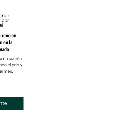
erreno en
n en la
onado
ma en cuenta
do el país y
al mes.
ente