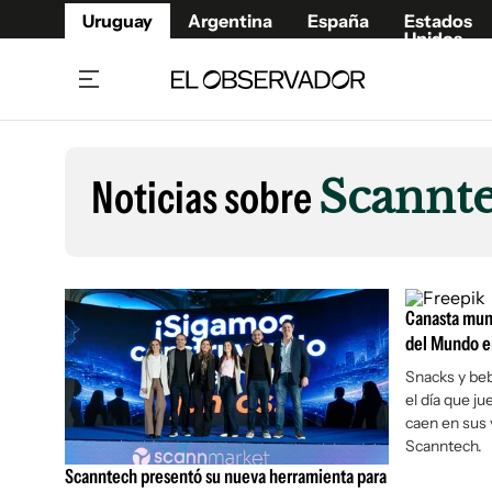
Uruguay
Argentina
España
Estados
Unidos
Home
Lifestyl
Member
Opinió
Noticias sobre
Scannt
Beneficios Member
Fúnebr
Referí
Remates
10°C
Sábado:
Ahora en:
Montevideo
Nacional
Mín
7°
Edicion
Máx
11°
Nubes Dispersas
Café y Negocios
Publica
Canasta mund
Economía y Empresas
Newslet
del Mundo e
Agro
Argent
Snacks y beb
el día que ju
Brand Studio
España
caen en sus 
Mundo
Estados
Scanntech.
Cultura y Espectáculos
Scanntech presentó su nueva herramienta para