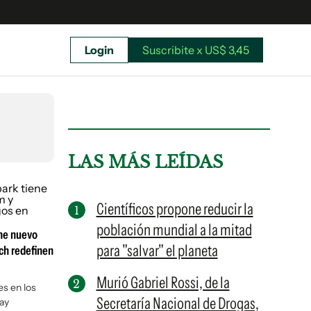
Login
Suscribite x US$ 3,45
uscríbete ahora a El Observador y elegí hasta
donde llegar.
LAS MÁS LEÍDAS
Científicos propone reducir la
población mundial a la mitad
ene nuevo
para "salvar" el planeta
ch redefinen
Murió Gabriel Rossi, de la
es en los
Secretaría Nacional de Drogas,
ay
Suscribite x US$ 3,45