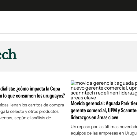
e
S
n
ech
es
Siguenos en:
 y Legales
es especiales
ciones
ialista: ¿cómo impacta la Copa
ters
n lo que consumen los uruguayos?
ina
Movida gerencial: Aguada Park ti
idas llenan los carritos de compra
gerente comercial, UPM y Scannte
ega la celeste y otros productos
liderazgos en áreas clave
ventas, según el análisis de
 Unidos
Un repaso por las últimas novedad
equipos de las empresas en Urugu