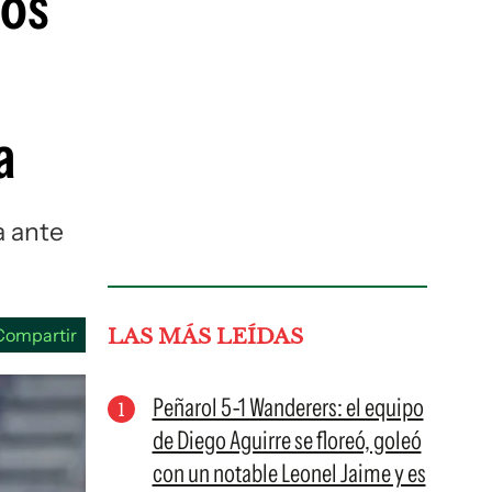
hos
guenos en:
a
a ante
Compartir
LAS MÁS LEÍDAS
Peñarol 5-1 Wanderers: el equipo
de Diego Aguirre se floreó, goleó
con un notable Leonel Jaime y es