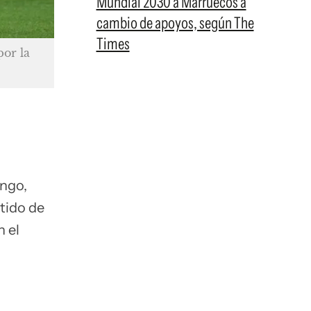
Mundial 2030 a Marruecos a
cambio de apoyos, según The
Times
por la
ngo,
tido de
 el