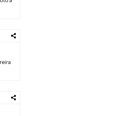
notó a
reira