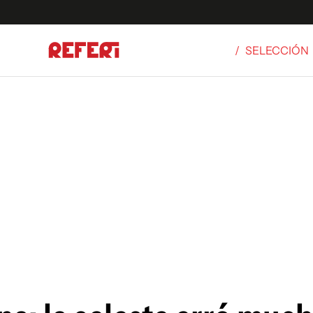
/
SELECCIÓN
Olímpicos
S
tbol
g
ortivo