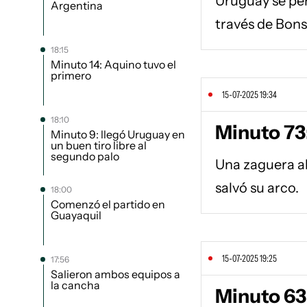
Uruguay se per
Argentina
través de Bon
18:15
Minuto 14: Aquino tuvo el
primero
15-07-2025 19:34
18:10
Minuto 73:
Minuto 9: llegó Uruguay en
un buen tiro libre al
segundo palo
Una zaguera alb
salvó su arco.
18:00
Comenzó el partido en
Guayaquil
15-07-2025 19:25
17:56
Salieron ambos equipos a
la cancha
Minuto 63: