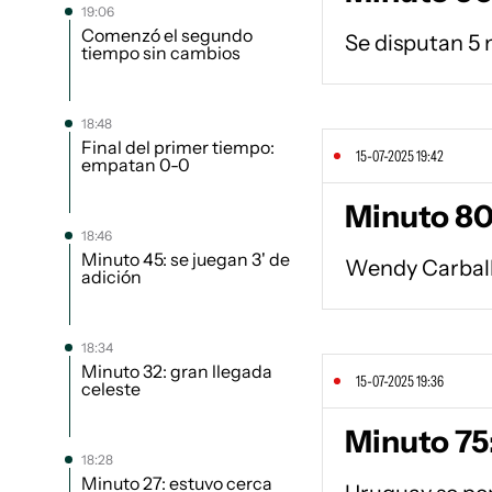
19:06
Comenzó el segundo
Se disputan 5 
tiempo sin cambios
18:48
Final del primer tiempo:
15-07-2025 19:42
empatan 0-0
Minuto 80
18:46
Minuto 45: se juegan 3' de
Wendy Carballo
adición
18:34
Minuto 32: gran llegada
15-07-2025 19:36
celeste
Minuto 75
18:28
Minuto 27: estuvo cerca