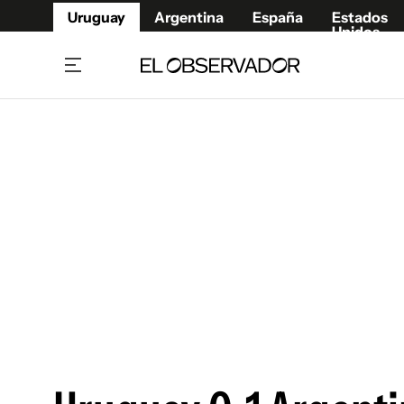
Uruguay
Argentina
España
Estados
Unidos
Home
Juegos 
Referí
Rugby
Fútbol
Básque
Mundial 2026
Tenis
Resultados Deportivos
Runnin
Fútbol internacional
Polidep
Copa Libertadores
Motor