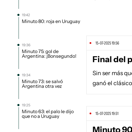
19:42
Minuto 80: roja en Uruguay
15-07-2025 19:56
19:36
Minuto 75: gol de
Argentina: ¡Bonsegundo!
Final del 
Sin ser más qu
19:34
Minuto 73: se salvó
ganó el clásico
Argentina otra vez
19:25
Minuto 63: el palo le dijo
15-07-2025 19:51
que no a Uruguay
Minuto 90: