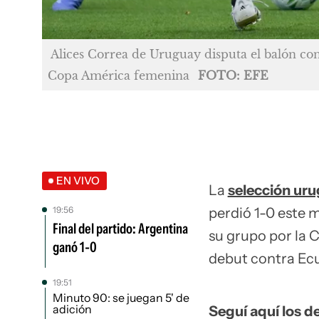
Alices Correa de Uruguay disputa el balón c
Copa América femenina
FOTO: EFE
EN VIVO
La
selección ur
19:56
perdió 1-0 este m
Final del partido: Argentina
su grupo por la 
ganó 1-0
debut contra Ecu
19:51
Minuto 90: se juegan 5' de
adición
Seguí aquí los de