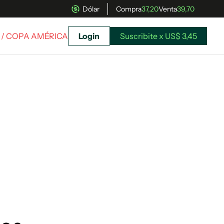
Dólar
Compra
37,20
Venta
39,70
/ COPA AMÉRICA
Login
Suscribite x US$ 3,45
uscríbete ahora a El Observador y elegí hasta
donde llegar.
Suscribite x US$ 3,45