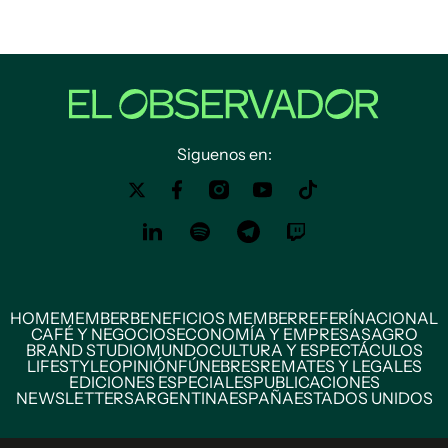
Siguenos en:
HOME
MEMBER
BENEFICIOS MEMBER
REFERÍ
NACIONAL
CAFÉ Y NEGOCIOS
ECONOMÍA Y EMPRESAS
AGRO
BRAND STUDIO
MUNDO
CULTURA Y ESPECTÁCULOS
LIFESTYLE
OPINIÓN
FÚNEBRES
REMATES Y LEGALES
EDICIONES ESPECIALES
PUBLICACIONES
NEWSLETTERS
ARGENTINA
ESPAÑA
ESTADOS UNIDOS