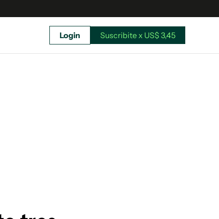
Login
Suscribite x US$ 3,45
uscríbete ahora a El Observador y elegí hasta
donde llegar.
Suscribite x US$ 3,45