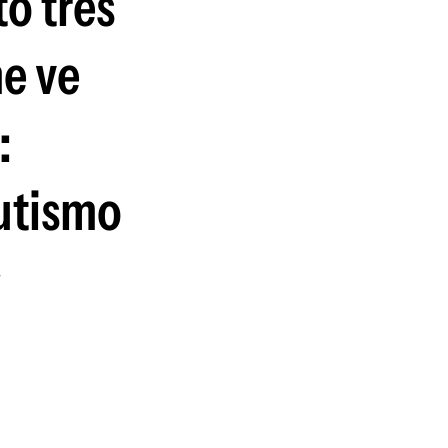
o tres
me ve
:
autismo
y