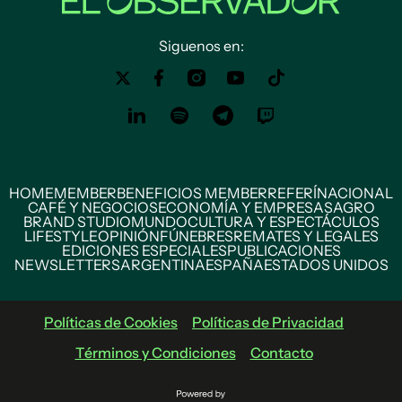
Siguenos en:
HOME
MEMBER
BENEFICIOS MEMBER
REFERÍ
NACIONAL
CAFÉ Y NEGOCIOS
ECONOMÍA Y EMPRESAS
AGRO
BRAND STUDIO
MUNDO
CULTURA Y ESPECTÁCULOS
LIFESTYLE
OPINIÓN
FÚNEBRES
REMATES Y LEGALES
EDICIONES ESPECIALES
PUBLICACIONES
NEWSLETTERS
ARGENTINA
ESPAÑA
ESTADOS UNIDOS
Políticas de Cookies
Políticas de Privacidad
Términos y Condiciones
Contacto