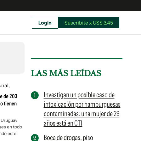
Login
Suscribite x US$ 3,45
uscríbete ahora a El Observador y elegí hasta
donde llegar.
LAS MÁS LEÍDAS
Investigan un posible caso de
ue de 203
intoxicación por hamburguesas
no tienen
contaminadas: una mujer de 29
n Uruguay
años está en CTI
ses en todo
ndo este
Boca de drogas, piso
Suscribite x US$ 3,45