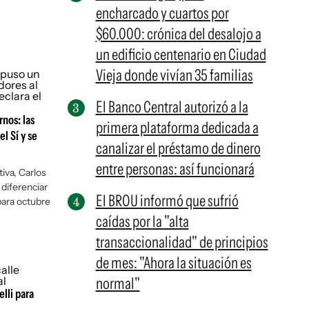
encharcado y cuartos por
$60.000: crónica del desalojo a
un edificio centenario en Ciudad
Vieja donde vivían 35 familias
El Banco Central autorizó a la
nos: las
primera plataforma dedicada a
el Sí y se
canalizar el préstamo de dinero
entre personas: así funcionará
tiva, Carlos
diferenciar
El BROU informó que sufrió
para octubre
caídas por la "alta
transaccionalidad" de principios
de mes: "Ahora la situación es
normal"
elli para