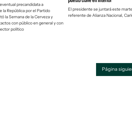
puesto clave en Interior
 eventual precandidata a
El presidente se juntará este marte
 la República por el Partido
referente de Alianza Nacional, Ca
sitó la Semana de la Cerveza y
actos con público en general y con
ector político
Página sigui