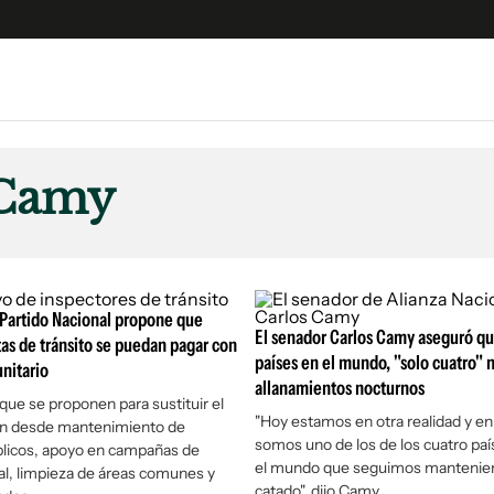
e
S
n
 Camy
es
Siguenos en:
 y Legales
es especiales
ciones
Partido Nacional propone que
ters
El senador Carlos Camy aseguró q
as de tránsito se puedan pagar con
países en el mundo, "solo cuatro" 
nitario
ina
allanamientos nocturnos
 que se proponen para sustituir el
"Hoy estamos en otra realidad y e
en desde mantenimiento de
 Unidos
somos uno de los de los cuatro paí
blicos, apoyo en campañas de
el mundo que seguimos mantenie
al, limpieza de áreas comunes y
catado", dijo Camy