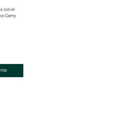
s con el
rlos Camy
ente