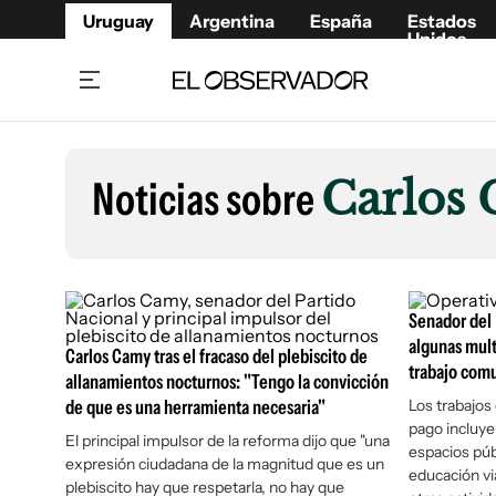
Uruguay
Argentina
España
Estados
Unidos
Home
Lifestyl
Member
Opinió
Noticias sobre
Carlos
Beneficios Member
Fúnebr
Referí
Remates
12°C
Viernes:
Ahora en:
Montevideo
Nacional
Mín
10°
Máx
12°
Edicion
Nubes
Café y Negocios
Publica
Senador del 
Economía y Empresas
Newslet
algunas mult
Carlos Camy tras el fracaso del plebiscito de
trabajo comu
Agro
Argent
allanamientos nocturnos: "Tengo la convicción
de que es una herramienta necesaria"
Brand Studio
Los trabajos
España
pago incluy
Mundo
Estados
El principal impulsor de la reforma dijo que "una
espacios pú
expresión ciudadana de la magnitud que es un
Cultura y Espectáculos
educación vi
plebiscito hay que respetarla, no hay que