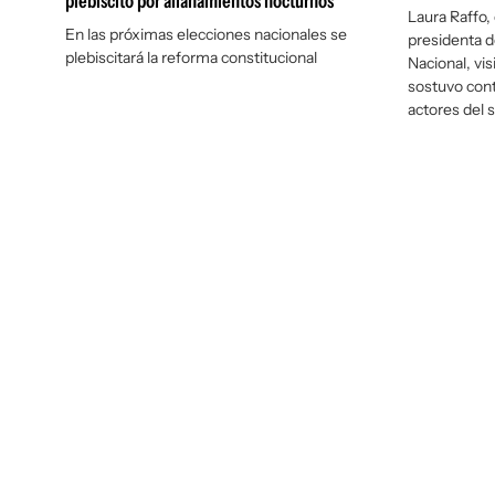
plebiscito por allanamientos nocturnos
Laura Raffo,
En las próximas elecciones nacionales se
presidenta de
plebiscitará la reforma constitucional
Nacional, vi
sostuvo cont
actores del s