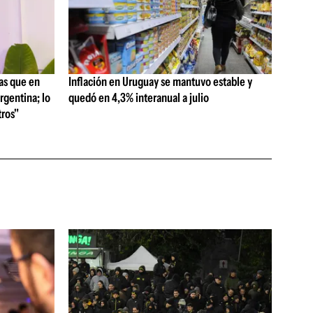
as que en
Inflación en Uruguay se mantuvo estable y
rgentina; lo
quedó en 4,3% interanual a julio
ros"