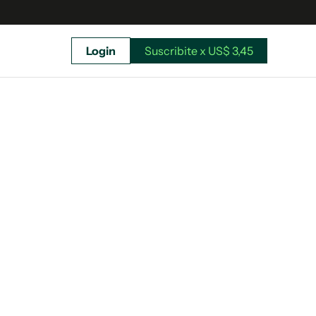
Login
Suscribite x US$ 3,45
uscríbete ahora a El Observador y elegí hasta
donde llegar.
Suscribite x US$ 3,45