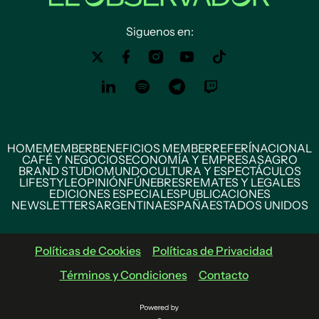
Siguenos en:
HOME
MEMBER
BENEFICIOS MEMBER
REFERÍ
NACIONAL
CAFÉ Y NEGOCIOS
ECONOMÍA Y EMPRESAS
AGRO
BRAND STUDIO
MUNDO
CULTURA Y ESPECTÁCULOS
LIFESTYLE
OPINIÓN
FÚNEBRES
REMATES Y LEGALES
EDICIONES ESPECIALES
PUBLICACIONES
NEWSLETTERS
ARGENTINA
ESPAÑA
ESTADOS UNIDOS
Políticas de Cookies
Políticas de Privacidad
Términos y Condiciones
Contacto