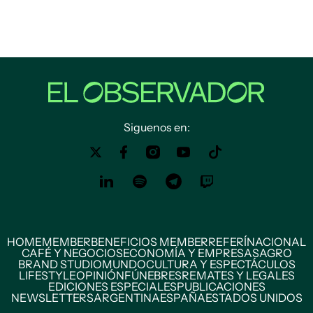
Siguenos en:
HOME
MEMBER
BENEFICIOS MEMBER
REFERÍ
NACIONAL
CAFÉ Y NEGOCIOS
ECONOMÍA Y EMPRESAS
AGRO
BRAND STUDIO
MUNDO
CULTURA Y ESPECTÁCULOS
LIFESTYLE
OPINIÓN
FÚNEBRES
REMATES Y LEGALES
EDICIONES ESPECIALES
PUBLICACIONES
NEWSLETTERS
ARGENTINA
ESPAÑA
ESTADOS UNIDOS