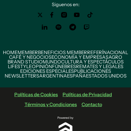
Siguenos en:
HOME
MEMBER
BENEFICIOS MEMBER
REFERÍ
NACIONAL
CAFÉ Y NEGOCIOS
ECONOMÍA Y EMPRESAS
AGRO
BRAND STUDIO
MUNDO
CULTURA Y ESPECTÁCULOS
LIFESTYLE
OPINIÓN
FÚNEBRES
REMATES Y LEGALES
EDICIONES ESPECIALES
PUBLICACIONES
NEWSLETTERS
ARGENTINA
ESPAÑA
ESTADOS UNIDOS
Políticas de Cookies
Políticas de Privacidad
Términos y Condiciones
Contacto