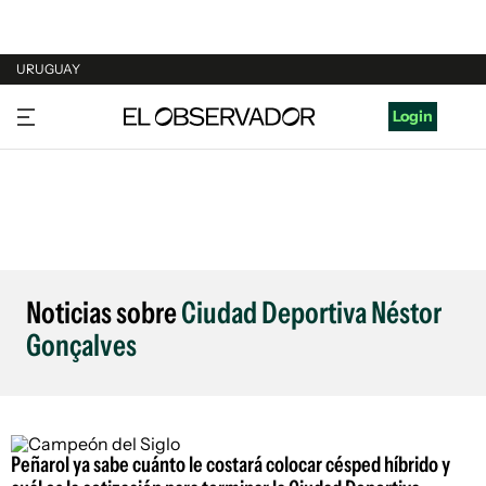
URUGUAY
URUGUAY
Login
ARGENTINA
ESPAÑA
ESTADOS UNIDOS
Noticias sobre
Ciudad Deportiva Néstor
Gonçalves
Peñarol ya sabe cuánto le costará colocar césped híbrido y