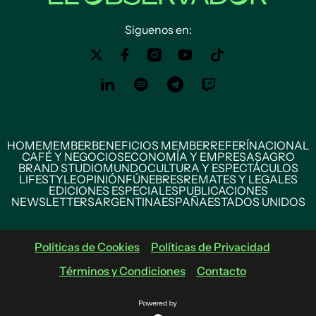
Siguenos en:
HOME
MEMBER
BENEFICIOS MEMBER
REFERÍ
NACIONAL
CAFÉ Y NEGOCIOS
ECONOMÍA Y EMPRESAS
AGRO
BRAND STUDIO
MUNDO
CULTURA Y ESPECTÁCULOS
LIFESTYLE
OPINIÓN
FÚNEBRES
REMATES Y LEGALES
EDICIONES ESPECIALES
PUBLICACIONES
NEWSLETTERS
ARGENTINA
ESPAÑA
ESTADOS UNIDOS
Políticas de Cookies
Políticas de Privacidad
Términos y Condiciones
Contacto