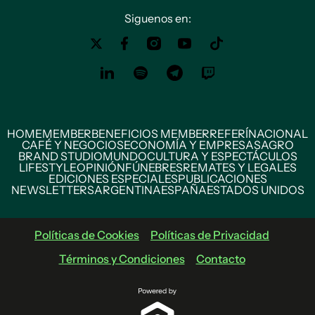
Siguenos en:
HOME
MEMBER
BENEFICIOS MEMBER
REFERÍ
NACIONAL
CAFÉ Y NEGOCIOS
ECONOMÍA Y EMPRESAS
AGRO
BRAND STUDIO
MUNDO
CULTURA Y ESPECTÁCULOS
LIFESTYLE
OPINIÓN
FÚNEBRES
REMATES Y LEGALES
EDICIONES ESPECIALES
PUBLICACIONES
NEWSLETTERS
ARGENTINA
ESPAÑA
ESTADOS UNIDOS
Políticas de Cookies
Políticas de Privacidad
Términos y Condiciones
Contacto