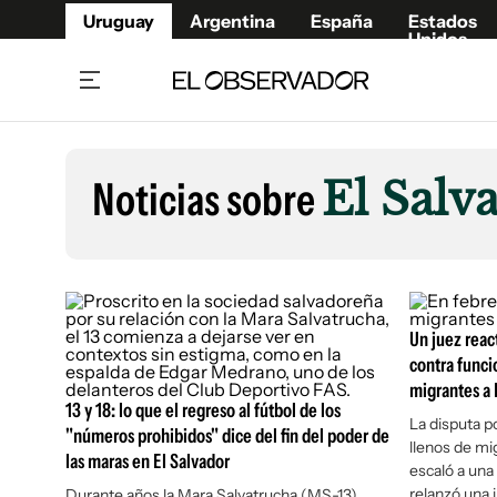
Uruguay
Argentina
España
Estados
Unidos
Home
Lifestyl
Member
Opinió
Noticias sobre
El Salv
Beneficios Member
Fúnebr
Referí
Remates
6°C
Lunes:
Ahora en:
Montevideo
Nacional
Mín
8°
Máx
Edicion
9°
Cielo Claro
Café y Negocios
Publica
Economía y Empresas
Un juez reac
Newslet
contra funci
Agro
Argent
migrantes a 
Brand Studio
España
13 y 18: lo que el regreso al fútbol de los
La disputa p
"números prohibidos" dice del fin del poder de
Mundo
Estados
llenos de mi
las maras en El Salvador
escaló a una 
Cultura y Espectáculos
relanzó una 
Durante años la Mara Salvatrucha (MS-13)