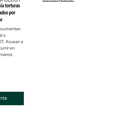
ia torturas
ados por
or
documentan
l y
T. Acusan a
urrir en
umanos.
ente