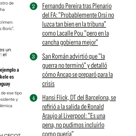
stro de
Fernando Pereira tras Plenario
 ha
del FA: "Probablemente Orsi no
crimen:
luzca tan bien en la tribuna"
Boric”.
como Lacalle Pou "pero en la
cancha gobierna mejor"
San Román advirtió que "la
guerra no terminó" y detalló
"ejemplo a
cómo Ancap se preparó para la
ukele es
crisis
uguay
 de ese tipo
Hansi Flick, DT del Barcelona, se
esidente y
refirió a la salida de Ronald
olémica
Araujo al Liverpool: "Es una
pena, no pudimos incluirlo
como quería"