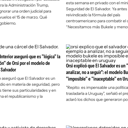
esta semana en privado con el mini
tra la Administración Trump,
Seguridad de El Salvador. Ya antes
gnorar una orden judicial para
reivindicado la fórmula del país
 vuelos el 15 de marzo. Qué
centroamericano para combatir el 
gobierno.
“Necesitamos más Bukele y menos 
Interior aseguró que es "lógica" la
n" de Orsi por el modelo de
Orsi explicó que El Salvador es un 
 Salvador
analizar, no a seguir": el modelo B
 aseguró que El Salvador es un
"imposible" e "inaceptable" en Ur
dio en materia de seguridad, pero
"Repito: es impensable una política
s tiene sus particularidades y en
trasladarla a Uruguay", señaló el pr
a el republicanismo y la
aclaró los dichos que generaron p