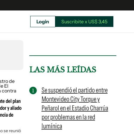
Login
Suscribite x US$ 3,45
uscríbete ahora a El Observador y elegí hasta
donde llegar.
LAS MÁS LEÍDAS
Se suspendió el partido entre
Montevideo City Torque y
nte del plan
Peñarol en el Estadio Charrúa
dor y aliado
encia de
por problemas en la red
lumínica
Suscribite x US$ 3,45
no se reunió