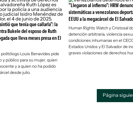
"Llegaron al infierno": HRW denunc
sistemáticas a venezolanos deport
EEUU a la megacárcel de El Salvad
intió que tenía que callarla": la
Human Rights Watch y Cristosal 
tra Bukele del esposo de Ruth
detención arbitraria, violencia sexua
ogada que lleva meses presa en El
condiciones inhumanas en el CECO
Estados Unidos y El Salvador de inc
graves violaciones de derechos h
 politólogo Louis Benavides pide
to y público para su mujer, quien
nocente y a quien no ha podido
cárcel desde julio.
Página sigui