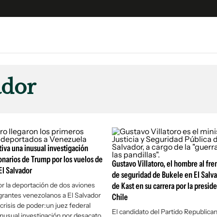
e
S
n
ador
es
Siguenos en:
 y Legales
es especiales
ciones
tiva una inusual investigación
ters
onarios de Trump por los vuelos de
ina
Gustavo Villatoro, el hombre al fre
El Salvador
de seguridad de Bukele en El Salva
or la deportación de dos aviones
de Kast en su carrera por la presid
 Unidos
grantes venezolanos a El Salvador
Chile
crisis de poder:un juez federal
El candidato del Partido Republica
inusual investigación por desacato