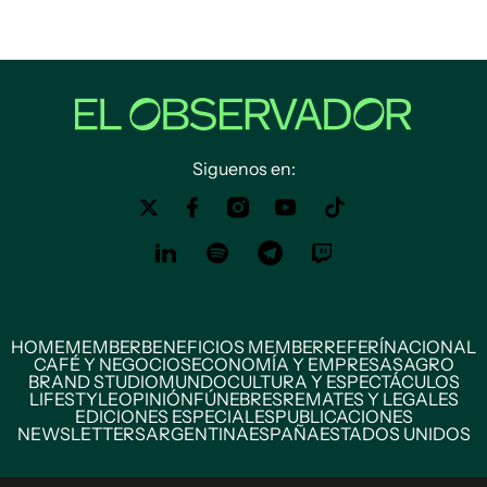
Siguenos en:
HOME
MEMBER
BENEFICIOS MEMBER
REFERÍ
NACIONAL
CAFÉ Y NEGOCIOS
ECONOMÍA Y EMPRESAS
AGRO
BRAND STUDIO
MUNDO
CULTURA Y ESPECTÁCULOS
LIFESTYLE
OPINIÓN
FÚNEBRES
REMATES Y LEGALES
EDICIONES ESPECIALES
PUBLICACIONES
NEWSLETTERS
ARGENTINA
ESPAÑA
ESTADOS UNIDOS