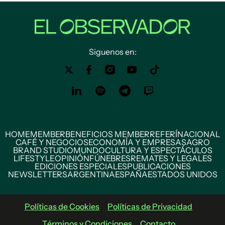
Siguenos en:
HOME
MEMBER
BENEFICIOS MEMBER
REFERÍ
NACIONAL
CAFÉ Y NEGOCIOS
ECONOMÍA Y EMPRESAS
AGRO
BRAND STUDIO
MUNDO
CULTURA Y ESPECTÁCULOS
LIFESTYLE
OPINIÓN
FÚNEBRES
REMATES Y LEGALES
EDICIONES ESPECIALES
PUBLICACIONES
NEWSLETTERS
ARGENTINA
ESPAÑA
ESTADOS UNIDOS
Políticas de Cookies
Políticas de Privacidad
Términos y Condiciones
Contacto