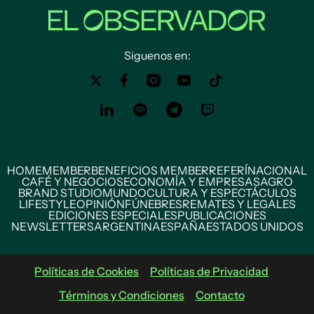
Siguenos en:
HOME
MEMBER
BENEFICIOS MEMBER
REFERÍ
NACIONAL
CAFÉ Y NEGOCIOS
ECONOMÍA Y EMPRESAS
AGRO
BRAND STUDIO
MUNDO
CULTURA Y ESPECTÁCULOS
LIFESTYLE
OPINIÓN
FÚNEBRES
REMATES Y LEGALES
EDICIONES ESPECIALES
PUBLICACIONES
NEWSLETTERS
ARGENTINA
ESPAÑA
ESTADOS UNIDOS
Políticas de Cookies
Políticas de Privacidad
Términos y Condiciones
Contacto