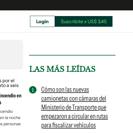
Login
Suscribite x US$ 3,45
uscríbete ahora a El Observador y elegí hasta
donde llegar.
LAS MÁS LEÍDAS
Cómo son las nuevas
 incendio en
camionetas con cámaras del
s
Ministerio de Transporte que
ncendio
empezaron a circular en rutas
en la noche
para fiscalizar vehículos
dos personas
Suscribite x US$ 3,45