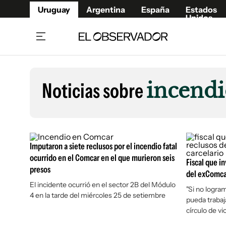
Uruguay
Argentina
España
Estados
Unidos
Home
Lifestyl
Member
Opinió
Noticias sobre
incend
Beneficios Member
Fúnebr
Referí
Remates
15°C
Viernes:
Ahora en:
Montevideo
Nacional
Mín
9°
Edicion
Máx
12°
Lluvia Moderada
Café y Negocios
Publica
Imputaron a siete reclusos por el incendio fatal
Economía y Empresas
Newslet
ocurrido en el Comcar en el que murieron seis
Fiscal que in
presos
Agro
Argent
del exComcar
El incidente ocurrió en el sector 2B del Módulo
Brand Studio
España
"Si no logra
4 en la tarde del miércoles 25 de setiembre
pueda trabaj
Mundo
Estados
círculo de v
Cultura y Espectáculos