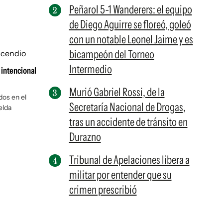
Peñarol 5-1 Wanderers: el equipo
de Diego Aguirre se floreó, goleó
con un notable Leonel Jaime y es
bicampeón del Torneo
Intermedio
 intencional
Murió Gabriel Rossi, de la
dos en el
Secretaría Nacional de Drogas,
elda
tras un accidente de tránsito en
Durazno
Tribunal de Apelaciones libera a
militar por entender que su
crimen prescribió