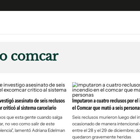
e
S
n
io comcar
es
Siguenos en:
 y Legales
es especiales
ciones
ters
vestigó asesinato de seis reclusos
Imputaron a cuatro reclusos por el
ina
 criticó al sistema carcelario
el Comcar que mató a seis persona
mos que esta gente cuando salga
Seis reclusos murieron luego del i
ar, no veo como salir de este
ocasionado de manera intencional 
 Unidos
iolencia", lamentó Adriana Edelman
entre el 28 y el 29 de diciembre; 
quedaron gravemente heridas