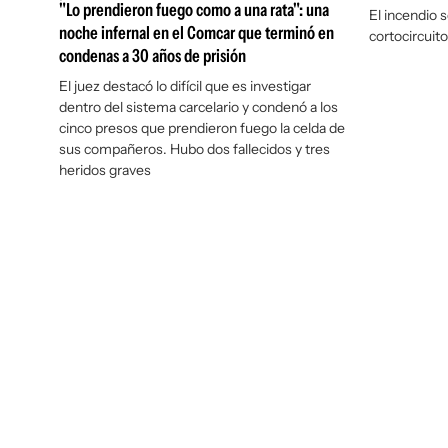
"Lo prendieron fuego como a una rata": una
El incendio s
noche infernal en el Comcar que terminó en
cortocircuit
condenas a 30 años de prisión
El juez destacó lo difícil que es investigar
dentro del sistema carcelario y condenó a los
cinco presos que prendieron fuego la celda de
sus compañeros. Hubo dos fallecidos y tres
heridos graves