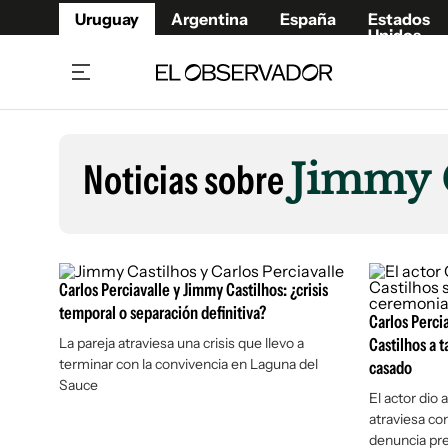
Uruguay
Argentina
España
Estados
Unidos
Home
Lifestyl
Member
Opinió
Noticias sobre
Jimmy C
Beneficios Member
Fúnebr
Referí
Remates
9°C
Domingo:
Ahora en:
Montevideo
Nacional
Mín
9°
Máx
Edicion
10°
Cielo Claro
Café y Negocios
Publica
Carlos Perciavalle y Jimmy Castilhos: ¿crisis
Economía y Empresas
Newslet
temporal o separación definitiva?
Carlos Perci
Agro
Argent
La pareja atraviesa una crisis que llevo a
Castilhos a 
terminar con la convivencia en Laguna del
Brand Studio
casado
España
Sauce
Mundo
Estados
El actor dio
atraviesa con
Cultura y Espectáculos
denuncia pre