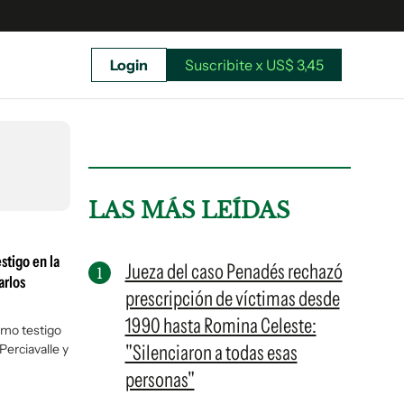
Login
Suscribite x US$ 3,45
uscríbete ahora a El Observador y elegí hasta
donde llegar.
LAS MÁS LEÍDAS
stigo en la
Jueza del caso Penadés rechazó
arlos
prescripción de víctimas desde
1990 hasta Romina Celeste:
como testigo
"Silenciaron a todas esas
Perciavalle y
personas"
Suscribite x US$ 3,45