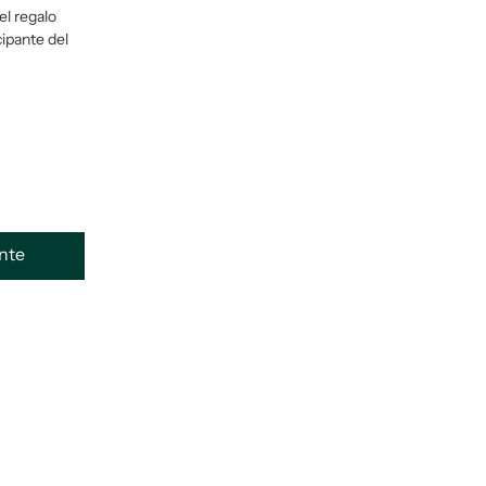
el regalo
cipante del
ente