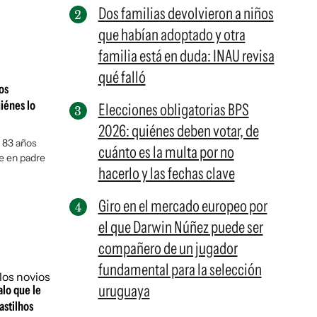
Dos familias devolvieron a niños
que habían adoptado y otra
familia está en duda: INAU revisa
qué falló
os
iénes lo
Elecciones obligatorias BPS
2026: quiénes deben votar, de
e 83 años
cuánto es la multa por no
se en padre
hacerlo y las fechas clave
Giro en el mercado europeo por
el que Darwin Núñez puede ser
compañero de un jugador
fundamental para la selección
uruguaya
alo que le
astilhos