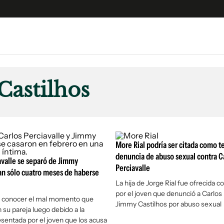
e
S
n
astilhos
es
Siguenos en:
 y Legales
es especiales
ciones
More Rial podría ser citada como te
ters
denuncia de abuso sexual contra C
avalle se separó de Jimmy
Perciavalle
ina
tan sólo cuatro meses de haberse
La hija de Jorge Rial fue ofrecida 
por el joven que denunció a Carlos 
 Unidos
 a conocer el mal momento que
Jimmy Castilhos por abuso sexual
 su pareja luego debido a la
sentada por el joven que los acusa