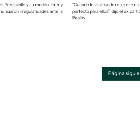
los Perciavalle y su marido Jimmy
“Cuando lo vi al cuadro dije; ese es 
nunciaron irregularidades ante la
perfecto para ellos”, dijo el ex parti
Reality
Página sigui