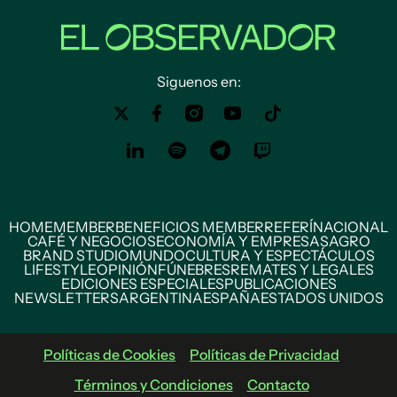
Siguenos en:
HOME
MEMBER
BENEFICIOS MEMBER
REFERÍ
NACIONAL
CAFÉ Y NEGOCIOS
ECONOMÍA Y EMPRESAS
AGRO
BRAND STUDIO
MUNDO
CULTURA Y ESPECTÁCULOS
LIFESTYLE
OPINIÓN
FÚNEBRES
REMATES Y LEGALES
EDICIONES ESPECIALES
PUBLICACIONES
NEWSLETTERS
ARGENTINA
ESPAÑA
ESTADOS UNIDOS
Políticas de Cookies
Políticas de Privacidad
Términos y Condiciones
Contacto