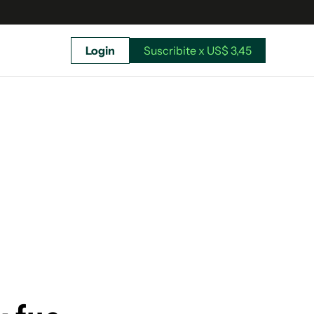
Login
Suscribite x US$ 3,45
uscríbete ahora a El Observador y elegí hasta
donde llegar.
Suscribite x US$ 3,45