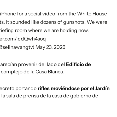
 iPhone for a social video from the White House
s. It sounded like dozens of gunshots. We were
 briefing room where we are holding now.
tter.com/iqdQwh4soq
@selinawangtv)
May 23, 2026
parecían provenir del lado del
Edificio de
 complejo de la Casa Blanca.
Secreto portando
rifles moviéndose por el Jardín
 la sala de prensa de la casa de gobierno de