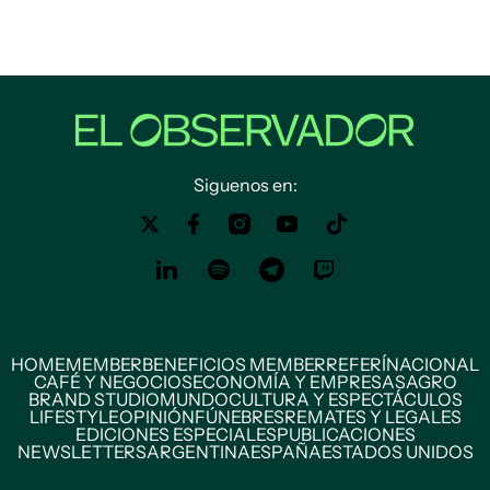
Siguenos en:
HOME
MEMBER
BENEFICIOS MEMBER
REFERÍ
NACIONAL
CAFÉ Y NEGOCIOS
ECONOMÍA Y EMPRESAS
AGRO
BRAND STUDIO
MUNDO
CULTURA Y ESPECTÁCULOS
LIFESTYLE
OPINIÓN
FÚNEBRES
REMATES Y LEGALES
EDICIONES ESPECIALES
PUBLICACIONES
NEWSLETTERS
ARGENTINA
ESPAÑA
ESTADOS UNIDOS