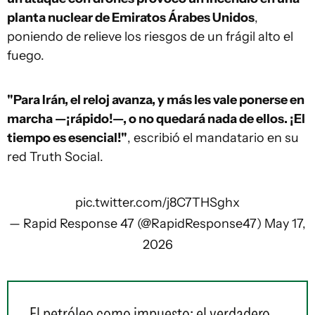
planta nuclear de Emiratos Árabes Unidos
,
poniendo de relieve los riesgos de un frágil alto el
fuego.
"Para Irán, el reloj avanza, y más les vale ponerse en
marcha —¡rápido!—, o no quedará nada de ellos. ¡El
tiempo es esencial!"
, escribió el mandatario en su
red Truth Social.
pic.twitter.com/j8C7THSghx
— Rapid Response 47 (@RapidResponse47)
May 17,
2026
El petróleo como impuesto: el verdadero