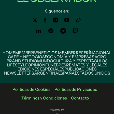
Siguenos en:
HOME
MEMBER
BENEFICIOS MEMBER
REFERÍ
NACIONAL
CAFÉ Y NEGOCIOS
ECONOMÍA Y EMPRESAS
AGRO
BRAND STUDIO
MUNDO
CULTURA Y ESPECTÁCULOS
LIFESTYLE
OPINIÓN
FÚNEBRES
REMATES Y LEGALES
EDICIONES ESPECIALES
PUBLICACIONES
NEWSLETTERS
ARGENTINA
ESPAÑA
ESTADOS UNIDOS
Políticas de Cookies
Políticas de Privacidad
Términos y Condiciones
Contacto