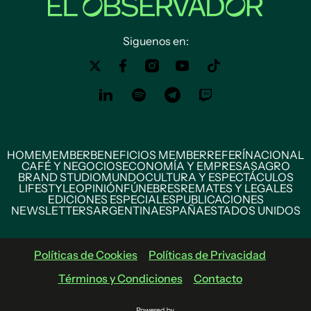
Siguenos en:
HOME
MEMBER
BENEFICIOS MEMBER
REFERÍ
NACIONAL
CAFÉ Y NEGOCIOS
ECONOMÍA Y EMPRESAS
AGRO
BRAND STUDIO
MUNDO
CULTURA Y ESPECTÁCULOS
LIFESTYLE
OPINIÓN
FÚNEBRES
REMATES Y LEGALES
EDICIONES ESPECIALES
PUBLICACIONES
NEWSLETTERS
ARGENTINA
ESPAÑA
ESTADOS UNIDOS
Políticas de Cookies
Políticas de Privacidad
Términos y Condiciones
Contacto