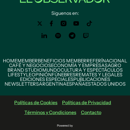
Siguenos en:
HOME
MEMBER
BENEFICIOS MEMBER
REFERÍ
NACIONAL
CAFÉ Y NEGOCIOS
ECONOMÍA Y EMPRESAS
AGRO
BRAND STUDIO
MUNDO
CULTURA Y ESPECTÁCULOS
LIFESTYLE
OPINIÓN
FÚNEBRES
REMATES Y LEGALES
EDICIONES ESPECIALES
PUBLICACIONES
NEWSLETTERS
ARGENTINA
ESPAÑA
ESTADOS UNIDOS
Políticas de Cookies
Políticas de Privacidad
Términos y Condiciones
Contacto