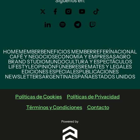
Siguenos en:
HOME
MEMBER
BENEFICIOS MEMBER
REFERÍ
NACIONAL
CAFÉ Y NEGOCIOS
ECONOMÍA Y EMPRESAS
AGRO
BRAND STUDIO
MUNDO
CULTURA Y ESPECTÁCULOS
LIFESTYLE
OPINIÓN
FÚNEBRES
REMATES Y LEGALES
EDICIONES ESPECIALES
PUBLICACIONES
NEWSLETTERS
ARGENTINA
ESPAÑA
ESTADOS UNIDOS
Políticas de Cookies
Políticas de Privacidad
Términos y Condiciones
Contacto