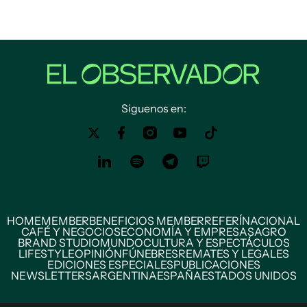
Siguenos en:
HOME
MEMBER
BENEFICIOS MEMBER
REFERÍ
NACIONAL
CAFÉ Y NEGOCIOS
ECONOMÍA Y EMPRESAS
AGRO
BRAND STUDIO
MUNDO
CULTURA Y ESPECTÁCULOS
LIFESTYLE
OPINIÓN
FÚNEBRES
REMATES Y LEGALES
EDICIONES ESPECIALES
PUBLICACIONES
NEWSLETTERS
ARGENTINA
ESPAÑA
ESTADOS UNIDOS