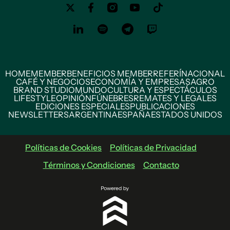
HOME
MEMBER
BENEFICIOS MEMBER
REFERÍ
NACIONAL
CAFÉ Y NEGOCIOS
ECONOMÍA Y EMPRESAS
AGRO
BRAND STUDIO
MUNDO
CULTURA Y ESPECTÁCULOS
LIFESTYLE
OPINIÓN
FÚNEBRES
REMATES Y LEGALES
EDICIONES ESPECIALES
PUBLICACIONES
NEWSLETTERS
ARGENTINA
ESPAÑA
ESTADOS UNIDOS
Políticas de Cookies
Políticas de Privacidad
Términos y Condiciones
Contacto