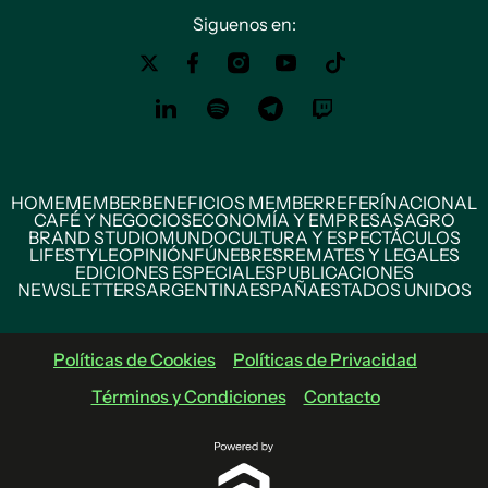
Siguenos en:
HOME
MEMBER
BENEFICIOS MEMBER
REFERÍ
NACIONAL
CAFÉ Y NEGOCIOS
ECONOMÍA Y EMPRESAS
AGRO
BRAND STUDIO
MUNDO
CULTURA Y ESPECTÁCULOS
LIFESTYLE
OPINIÓN
FÚNEBRES
REMATES Y LEGALES
EDICIONES ESPECIALES
PUBLICACIONES
NEWSLETTERS
ARGENTINA
ESPAÑA
ESTADOS UNIDOS
Políticas de Cookies
Políticas de Privacidad
Términos y Condiciones
Contacto