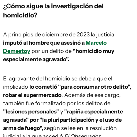
¿Cómo sigue la investigación del
homicidio?
A principios de diciembre de 2023 la justicia
imputó al hombre que asesinó a
Marcelo
Demestoy
por un delito de
"homicidio muy
especialmente agravado".
El agravante del homicidio se debe a que el
implicado
lo cometió "para consumar otro delito",
robar el supermercado
. Además de ese cargo,
también fue formalizado por los delitos de
"lesiones personales"
y
"rapiña especialmente
agravada" por "la pluriparticipación y el uso de
arma de fuego",
según se lee en la resolución
judicial a la que accedió
El Observador
.