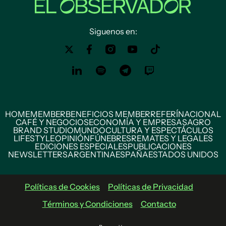
Siguenos en:
HOME
MEMBER
BENEFICIOS MEMBER
REFERÍ
NACIONAL
CAFÉ Y NEGOCIOS
ECONOMÍA Y EMPRESAS
AGRO
BRAND STUDIO
MUNDO
CULTURA Y ESPECTÁCULOS
LIFESTYLE
OPINIÓN
FÚNEBRES
REMATES Y LEGALES
EDICIONES ESPECIALES
PUBLICACIONES
NEWSLETTERS
ARGENTINA
ESPAÑA
ESTADOS UNIDOS
Políticas de Cookies
Políticas de Privacidad
Términos y Condiciones
Contacto