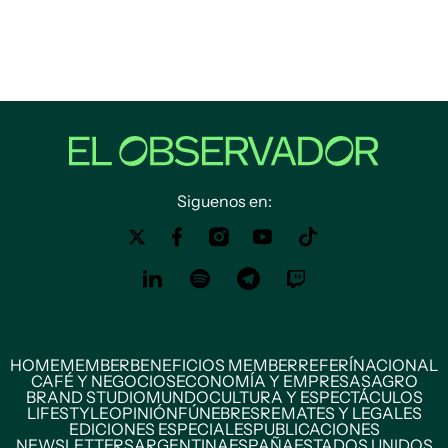
Siguenos en:
HOME
MEMBER
BENEFICIOS MEMBER
REFERÍ
NACIONAL
CAFÉ Y NEGOCIOS
ECONOMÍA Y EMPRESAS
AGRO
BRAND STUDIO
MUNDO
CULTURA Y ESPECTÁCULOS
LIFESTYLE
OPINIÓN
FÚNEBRES
REMATES Y LEGALES
EDICIONES ESPECIALES
PUBLICACIONES
NEWSLETTERS
ARGENTINA
ESPAÑA
ESTADOS UNIDOS