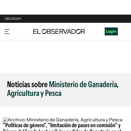
URUGUAY
URUGUAY
Login
ARGENTINA
ESPAÑA
ESTADOS UNIDOS
Noticias sobre
Ministerio de Ganadería,
Agricultura y Pesca
"Políticas de género", "limitación de pases en comisión" y