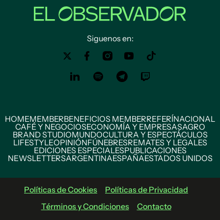
Siguenos en:
HOME
MEMBER
BENEFICIOS MEMBER
REFERÍ
NACIONAL
CAFÉ Y NEGOCIOS
ECONOMÍA Y EMPRESAS
AGRO
BRAND STUDIO
MUNDO
CULTURA Y ESPECTÁCULOS
LIFESTYLE
OPINIÓN
FÚNEBRES
REMATES Y LEGALES
EDICIONES ESPECIALES
PUBLICACIONES
NEWSLETTERS
ARGENTINA
ESPAÑA
ESTADOS UNIDOS
Políticas de Cookies
Políticas de Privacidad
Términos y Condiciones
Contacto