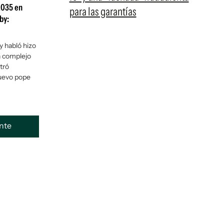
2035 en
para las garantías
by:
 habló hizo
n complejo
tró
nuevo pope
ente