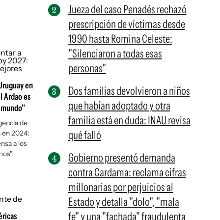
Jueza del caso Penadés rechazó
prescripción de víctimas desde
1990 hasta Romina Celeste:
"Silenciaron a todas esas
personas"
 Uruguay en
Dos familias devolvieron a niños
l Ardao es
que habían adoptado y otra
l mundo"
familia está en duda: INAU revisa
gencia de
qué falló
n en 2024:
nsa a los
mos”
Gobierno presentó demanda
contra Cardama: reclama cifras
millonarias por perjuicios al
Estado y detalla "dolo", "mala
fe" y una "fachada" fraudulenta
ricas