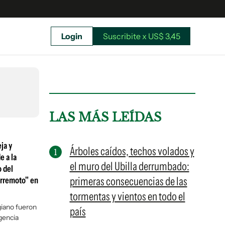
Login
Suscribite x US$ 3,45
uscríbete ahora a El Observador y elegí hasta
donde llegar.
LAS MÁS LEÍDAS
ja y
Árboles caídos, techos volados y
e a la
el muro del Ubilla derrumbado:
o del
primeras consecuencias de las
erremoto" en
tormentas y vientos en todo el
giano fueron
país
gencia
Suscribite x US$ 3,45