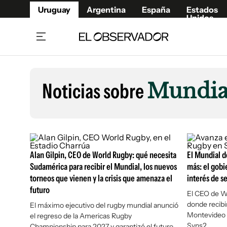
Uruguay
Argentina
España
Estados
Unidos
Home
Lifestyl
Member
Opinió
Noticias sobre
Mundia
Beneficios Member
Fúnebr
Referí
Remates
11°C
Sábado:
Ahora en:
Montevideo
Nacional
Mín
7°
Máx
Edicion
11°
Cielo Claro
Café y Negocios
Publica
Alan Gilpin, CEO de World Rugby: qué necesita
Economía y Empresas
El Mundial 
Newslet
Sudamérica para recibir el Mundial, los nuevos
más: el gobi
Agro
Argent
torneos que vienen y la crisis que amenaza el
interés de s
Brand Studio
España
futuro
El CEO de Wo
Mundo
Estados
donde recibir
El máximo ejecutivo del rugby mundial anunció
Montevideo y
el regreso de la Americas Rugby
Cultura y Espectáculos
Svns2
Championship para 2027 y garantizó el futuro