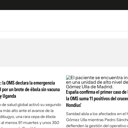
e
S
n
es
Siguenos en:
 y Legales
es especiales
ciones
l: la OMS declara la emergencia
ters
l por un brote de ébola sin vacuna
España confirma el primer caso de 
 y Uganda
ina
la OMS suma 11 positivos del cruce
 de salud global activó su segundo
Hondius'
ta más alto ante el avance de la
 Unidos
Sanidad aísla a los afectados en el 
dibugyo, una rara cepa de ébola
Gómez Ulla mientras Pedro Sánch
a al menos 91 muertes y unos 350
defienden la gestión del operativo