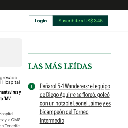
Login
Suscribite x US$ 3,45
uscríbete ahora a El Observador y elegí hasta
donde llegar.
LAS MÁS LEÍDAS
Peñarol 5-1 Wanderers: el equipo
hantavirus y
de Diego Aguirre se floreó, goleó
ro 'MV
con un notable Leonel Jaime y es
bicampeón del Torneo
Hospital
Intermedio
ez y la OMS
Suscribite x US$ 3,45
 en Tenerife