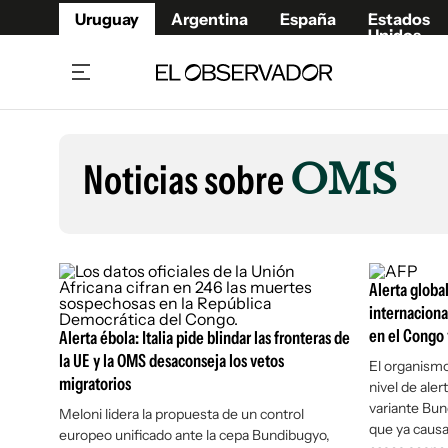
Uruguay
Argentina
España
Estados
Unidos
Home
Lifestyl
Member
Opinió
Noticias sobre
OMS
Beneficios Member
Fúnebr
Referí
Remates
12°C
Viernes:
Ahora en:
Montevideo
Nacional
Mín
8°
Máx
12°
Edicion
Nubes
Café y Negocios
Publica
Alerta globa
Economía y Empresas
Newslet
internaciona
en el Congo
Agro
Argent
Alerta ébola: Italia pide blindar las fronteras de
la UE y la OMS desaconseja los vetos
Brand Studio
El organismo
España
migratorios
nivel de aler
Mundo
Estados
variante Bun
Meloni lidera la propuesta de un control
Cultura y Espectáculos
que ya caus
europeo unificado ante la cepa Bundibugyo,