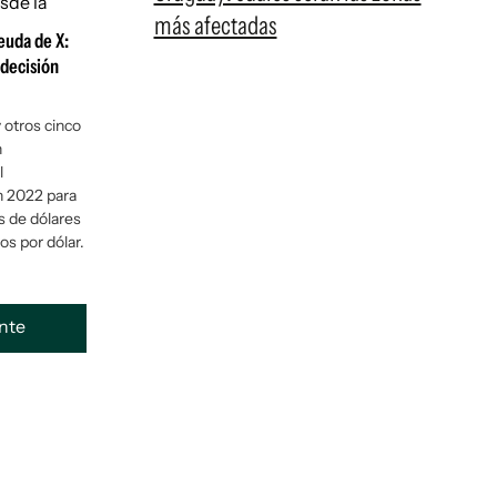
más afectadas
euda de X:
 decisión
 otros cinco
n
l
n 2022 para
s de dólares
s por dólar.
ente