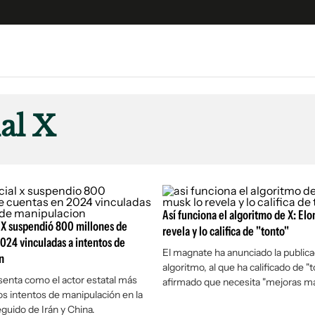
e
S
n
al X
es
Siguenos en:
 y Legales
es especiales
ciones
ters
Así funciona el algoritmo de X: Elo
l X suspendió 800 millones de
revela y lo califica de "tonto"
ina
024 vinculadas a intentos de
El magnate ha anunciado la publica
n
algoritmo, al que ha calificado de "t
 Unidos
senta como el actor estatal más
afirmado que necesita "mejoras ma
los intentos de manipulación en la
eguido de Irán y China.