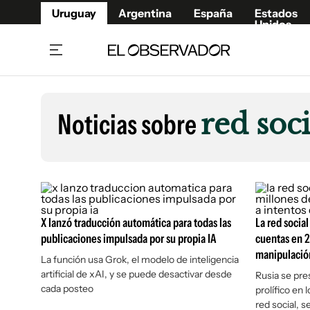
Uruguay
Argentina
España
Estados
Unidos
Home
Lifestyl
Member
Opinió
Noticias sobre
red soci
Beneficios Member
Fúnebr
Referí
Remates
13°C
Viernes:
Ahora en:
Montevideo
Nacional
Mín
9°
Máx
12°
Edicion
Nubes
Café y Negocios
Publica
Economía y Empresas
Newslet
X lanzó traducción automática para todas las
La red socia
Agro
Argent
publicaciones impulsada por su propia IA
cuentas en 2
Brand Studio
manipulació
España
La función usa Grok, el modelo de inteligencia
artificial de xAI, y se puede desactivar desde
Mundo
Estados
Rusia se pre
cada posteo
prolífico en 
Cultura y Espectáculos
red social, s