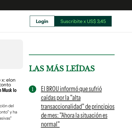
Login
Suscribite x US$ 3,45
uscríbete ahora a El Observador y elegí hasta
donde llegar.
LAS MÁS LEÍDAS
El BROU informó que sufrió
n Musk lo
caídas por la "alta
transaccionalidad" de principios
ción del
onto" y ha
de mes: "Ahora la situación es
sivas"
normal"
Suscribite x US$ 3,45