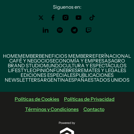
Siguenos en:
HOME
MEMBER
BENEFICIOS MEMBER
REFERÍ
NACIONAL
CAFÉ Y NEGOCIOS
ECONOMÍA Y EMPRESAS
AGRO
BRAND STUDIO
MUNDO
CULTURA Y ESPECTÁCULOS
LIFESTYLE
OPINIÓN
FÚNEBRES
REMATES Y LEGALES
EDICIONES ESPECIALES
PUBLICACIONES
NEWSLETTERS
ARGENTINA
ESPAÑA
ESTADOS UNIDOS
Políticas de Cookies
Políticas de Privacidad
Términos y Condiciones
Contacto